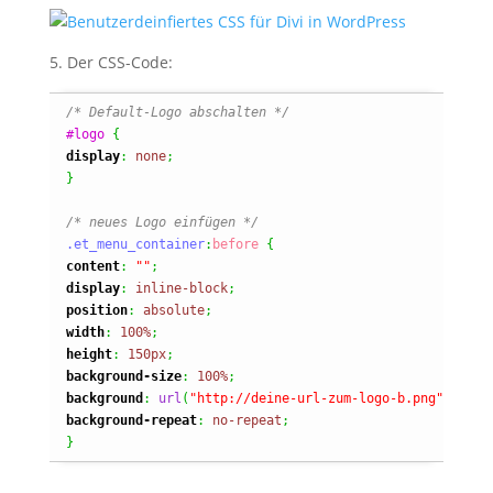
5. Der CSS-Code:
/* Default-Logo abschalten */
#logo
{
display
:
none
;
}
/* neues Logo einfügen */
.et_menu_container
:
before
{
content
:
""
;
display
:
inline-block
;
position
:
absolute
;
width
:
100%
;
height
:
150px
;
background-size
:
100%
;
background
:
url
(
"http://deine-url-zum-logo-b.png"
)
;
background-repeat
:
no-repeat
;
}